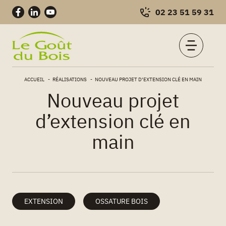
02 23 51 59 31
Charpentes
Skip
–
ACCUEIL
RÉALISATIONS
NOUVEAU PROJET D’EXTENSION CLÉ EN MAIN
to
Construction
Nouveau projet
content
bois
d’extension clé en
main
EXTENSION
OSSATURE BOIS