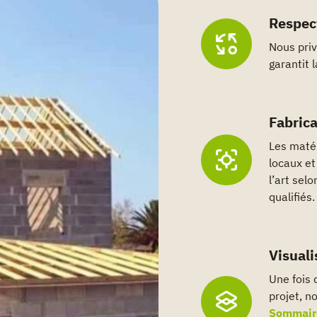
Respec
Nous priv
garantit 
Fabrica
Les matér
locaux et
l’art sel
qualifiés.
Visuali
Une fois 
projet, n
Sommair