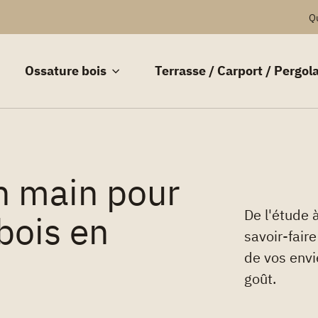
Q
Ossature bois
Terrasse / Carport / Pergol
en main pour
De l'étude 
bois en
savoir-fair
de vos envi
goût.