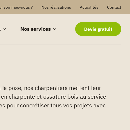
ui sommes-nous ?
Nos réalisations
Actualités
Contact
a
Nos services
Devis gratuit
à la pose, nos charpentiers mettent leur
e en charpente et ossature bois au service
es pour concrétiser tous vos projets avec