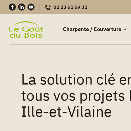
Skip
02 23 51 59 31
to
content
Charpente / Couverture
Charpentes
–
Construction
bois
La solution clé 
tous vos projets 
Ille-et-Vilaine