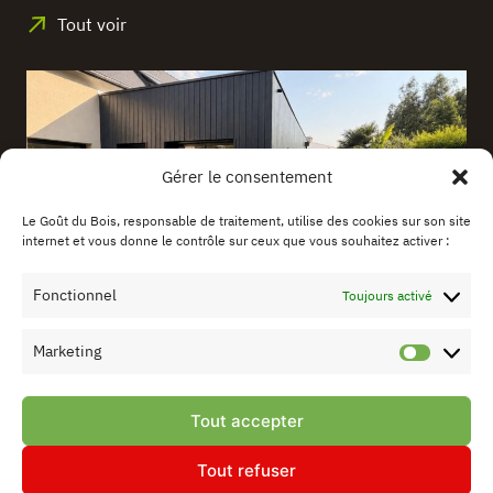
Tout voir
Gérer le consentement
Le Goût du Bois, responsable de traitement, utilise des cookies sur son site
internet et vous donne le contrôle sur ceux que vous souhaitez activer :
Fonctionnel
Toujours activé
3/07/2026
Marketing
EXTENSION EN OSSATURE BOIS : UNE SOLUTION IDÉALE
Market
POUR AGRANDIR SA MAISON
Tout accepter
Tout refuser