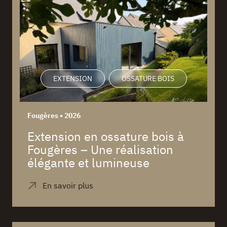
EXTENSION
OSSATURE BOIS
Fougères • 2026
Extension en ossature bois à
Fougères – Une réalisation
élégante et lumineuse