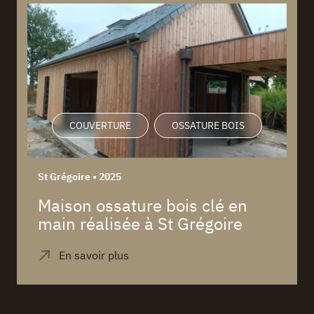
COUVERTURE
OSSATURE BOIS
St Grégoire • 2025
Maison ossature bois clé en
main réalisée à St Grégoire