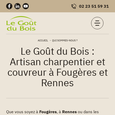
02 23 51 59 31
Charpentes
Skip
–
ACCUEIL
QUI SOMMES-NOUS ?
to
Construction
Le Goût du Bois :
content
bois
Artisan charpentier et
couvreur à Fougères et
Rennes
Que vous soyez à
Fougères
, à
Rennes
ou dans les