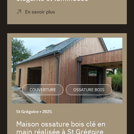
COUVERTURE
OSSATURE BOIS
St Grégoire • 2025
Maison ossature bois clé en
main réalisée à St Grégoire