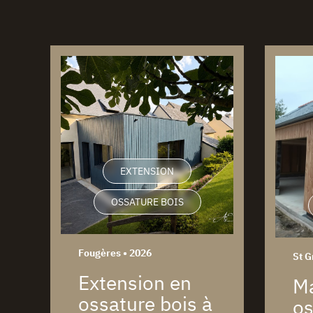
EXTENSION
OSSATURE BOIS
Fougères • 2026
St G
Extension en
M
ossature bois à
os