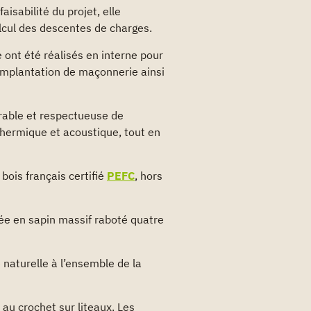
isabilité du projet, elle
lcul des descentes de charges.
e ont été réalisés en interne pour
d’implantation de maçonnerie ainsi
urable et respectueuse de
thermique et acoustique, tout en
bois français certifié
PEFC
, hors
ée en sapin massif raboté quatre
e naturelle à l’ensemble de la
au crochet sur liteaux. Les