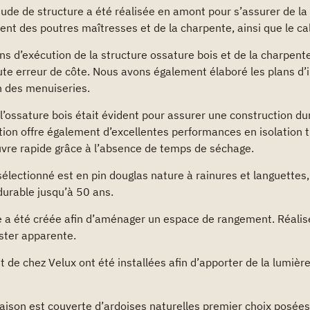
ude de structure a été réalisée en amont pour s’assurer de la fa
t des poutres maîtresses et de la charpente, ainsi que le ca
ans d’exécution de la structure ossature bois et de la charpent
r toute erreur de côte. Nous avons également élaboré les plans 
n des menuiseries.
 l’ossature bois était évident pour assurer une construction d
tion offre également d’excellentes performances en isolation 
re rapide grâce à l’absence de temps de séchage.
électionné est en pin douglas nature à rainures et languettes, 
durable jusqu’à 50 ans.
 a été créée afin d’aménager un espace de rangement. Réalis
ester apparente.
t de chez Velux ont été installées afin d’apporter de la lumièr
aison est couverte d’ardoises naturelles premier choix posées 