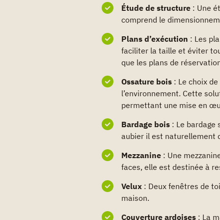
Étude de structure
: Une ét
comprend le dimensionnemen
Plans d’exécution
: Les pl
faciliter la taille et évite
que les plans de réservatio
Ossature bois
: Le choix de
l’environnement. Cette solu
permettant une mise en œuv
Bardage bois
: Le bardage s
aubier il est naturellement 
Mezzanine
: Une mezzanine
faces, elle est destinée à r
Velux
: Deux fenêtres de toi
maison.
Couverture ardoises
: La m