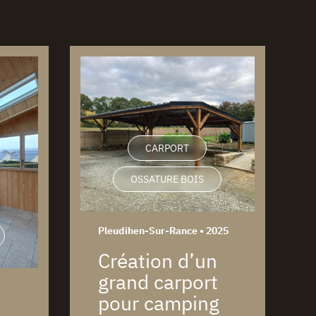
CARPORT
OSSATURE BOIS
Pleudihen-Sur-Rance • 2025
Création d’un
grand carport
pour camping