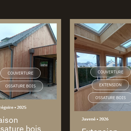
COUVERTURE
COUVERTURE
EXTENSION
OSSATURE BOIS
OSSATURE BOIS
régoire • 2025
aison
Javené • 2026
sature bois