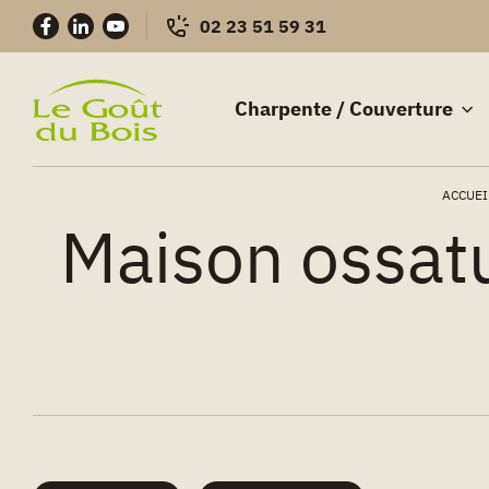
02 23 51 59 31
Charpente / Couverture
Charpentes
Skip
–
ACCUEI
to
Construction
Maison ossatu
content
bois