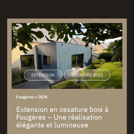
EXTENSION
OSSATURE BOIS
Fougères • 2026
Extension en ossature bois à
Fougères – Une réalisation
élégante et lumineuse