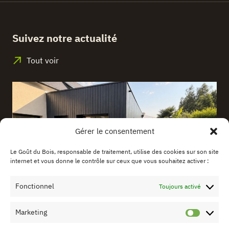
Suivez notre actualité
Tout voir
Gérer le consentement
Le Goût du Bois, responsable de traitement, utilise des cookies sur son site
internet et vous donne le contrôle sur ceux que vous souhaitez activer :
Fonctionnel
Toujours activé
3/07/2026
Marketing
EXTENSION EN OSSATURE BOIS : UNE SOLUTION IDÉALE
Market
POUR AGRANDIR SA MAISON