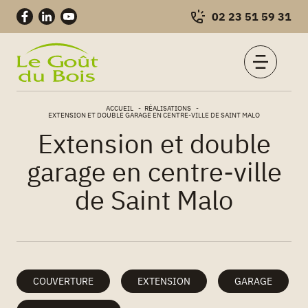
02 23 51 59 31
Charpentes
Skip
–
ACCUEIL
RÉALISATIONS
to
EXTENSION ET DOUBLE GARAGE EN CENTRE-VILLE DE SAINT MALO
Construction
content
Extension et double
bois
garage en centre-ville
de Saint Malo
COUVERTURE
EXTENSION
GARAGE